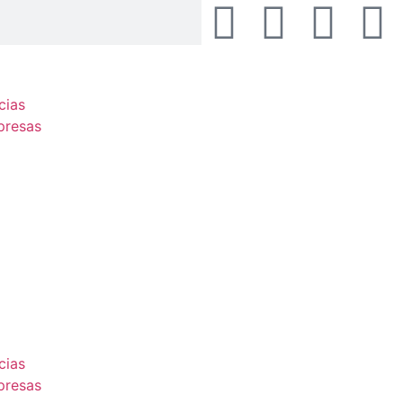
cias
presas
cias
presas