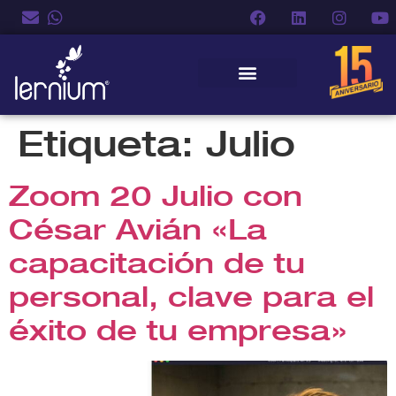
Etiqueta:
Julio
Zoom 20 Julio con
César Avián «La
capacitación de tu
personal, clave para el
éxito de tu empresa»